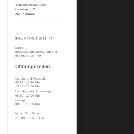
Studienseminar Aurich
Osterbusch 2
26607 Aurich
Tel.:
Büro: 0 49 41-9 18 62 - 30
Email:
poststelle [at] seminar-aur-ghrs .
niedersachsen. de
Öffnungszeiten
Montag und Mittwoch:
08:30 - 12:30 Uhr
13:30 - 16:00 Uhr
Dienstag und Donnerstag:
08:30 - 16:00 Uhr
Freitag:
08:30 - 12:30 Uhr
In den Schulferien
von 09:00-13:00 Uhr