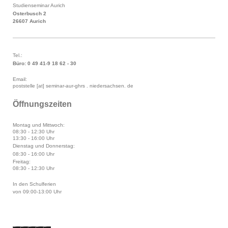
Studienseminar Aurich
Osterbusch 2
26607 Aurich
Tel.:
Büro: 0 49 41-9 18 62 - 30
Email:
poststelle [at] seminar-aur-ghrs . niedersachsen. de
Öffnungszeiten
Montag und Mittwoch:
08:30 - 12:30 Uhr
13:30 - 16:00 Uhr
Dienstag und Donnerstag:
08:30 - 16:00 Uhr
Freitag:
08:30 - 12:30 Uhr
In den Schulferien
von 09:00-13:00 Uhr